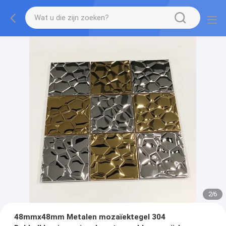
2
/
6
48mmx48mm Metalen mozaïektegel 304