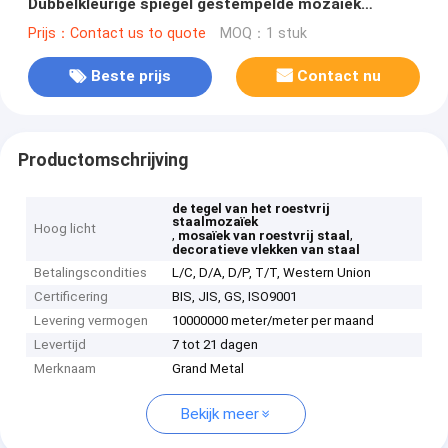
Dubbelkleurige spiegel gestempelde mozaïek
roestvrijstalen tegels
Prijs：Contact us to quote
MOQ：1 stuk
Beste prijs
Contact nu
Productomschrijving
de tegel van het roestvrij
staalmozaïek
Hoog licht
,
,
mosaïek van roestvrij staal
decoratieve vlekken van staal
Betalingscondities
L/C, D/A, D/P, T/T, Western Union
Certificering
BIS, JIS, GS, ISO9001
Levering vermogen
10000000 meter/meter per maand
Levertijd
7 tot 21 dagen
Merknaam
Grand Metal
Bekijk meer