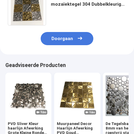
mozaïektegel 304 Dubbelkleurige
spiegel gestempelde mozaïek
roestvrijstalen tegels
Doorgaan
Geadviseerde Producten
PVD Sliver Kleur
Muurpaneel Decor
De Tegelsbad
haarlijn Afwerking
Haarlijn Afwerking
8mm van het
Grote Kleine Ronde
PVD Goud
roestvrij staal