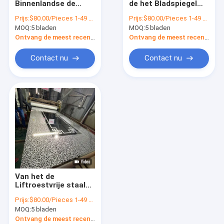
Binnenlandse de
de het Bladspiegel
In reliëf gemaakt Roestvrij staalblad
Liftdecoratie Ets van
van het 316
Prijs:
$80.00/Pieces 1-49 Pieces
Prijs:
$80.00/Pieces 1-49 Pieces
het Roestvrij
Liftroestvrije staal
MOQ:
Textuurplaat van roestvrij staal
5 bladen
MOQ:
5 bladen
staalblad
de Etsplaat
Ontvang de meest recente Prijs
Ontvang de meest recente Prijs
Geëtste roestvrijstalen plaat
Contact nu
Contact nu
Oude roestvrij staalplaat
Geborsteld Roestvrij staalblad
Spiegel roestvrij stalen plaat
Gehamerd Roestvrij staalblad
Gelamineerd Roestvrij staalblad
Van het de
Poetspatroon roestvrij staalplaat
Liftroestvrije staal
van DIN
Prijs:
$80.00/Pieces 1-49 Pieces
Standaardblad 201
Anti-vingerafdruk roestvrij staalplaat
MOQ:
5 bladen
Spiegel beëindigt
Geëtst Goud
Ontvang de meest recente Prijs