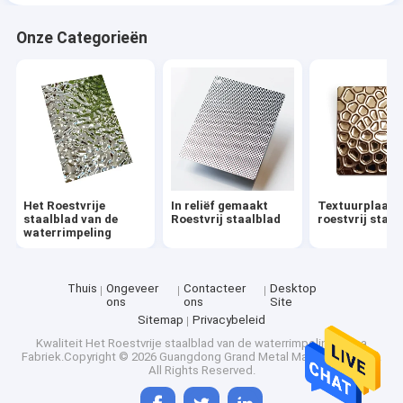
Onze Categorieën
Het Roestvrije
In reliëf gemaakt
Textuurplaat 
staalblad van de
Roestvrij staalblad
roestvrij staal
waterrimpeling
Thuis
Ongeveer
Contacteer
Desktop
ons
ons
Site
Sitemap
Privacybeleid
Kwaliteit
Het Roestvrije staalblad van de waterrimpeling
China
Fabriek.Copyright © 2026 Guangdong Grand Metal Material Co., Ltd.
All Rights Reserved.