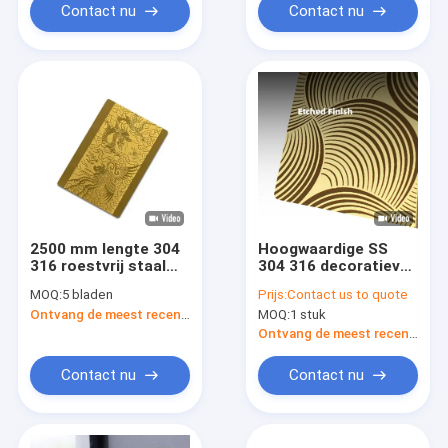
Contact nu
Contact nu
2500 mm lengte 304
Hoogwaardige SS
316 roestvrij staal
304 316 decoratieve
plaat Pvd gecoat
platen met een op
MOQ:
5 bladen
Prijs:
Contact us to quote
voor lift deur decor
maat gemaakte
Ontvang de meest recente Prijs
MOQ:
1 stuk
ontwerppatroon
gegraveerd roestvrij
Ontvang de meest recente Prijs
staalplaat
Contact nu
Contact nu