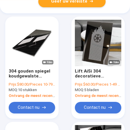
Geef uw vereiste
304 gouden spiegel
Lift AiSi 304
koudgewalste
decoratieve
roestvrijstalen
roestvrijstalen
Prijs:
$80.00/Pieces 10-79 Pieces
Prijs:
$60.00/Pieces 1-49 Pieces
platen voor
platen 1,0 mm dikte
MOQ:
10 stukken
MOQ:
5 bladen
liftdecoratie
Ontvang de meest recente Prijs
Ontvang de meest recente Prijs
Contact nu
Contact nu