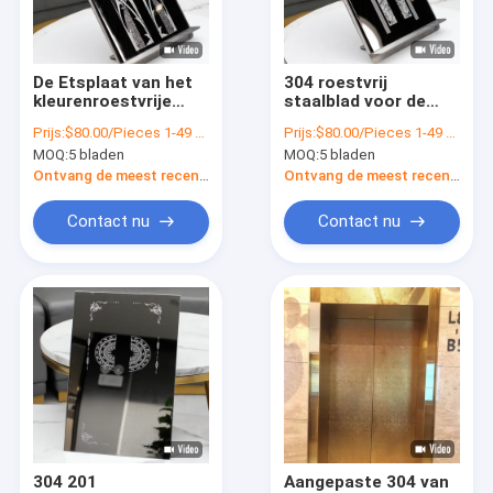
Over ons
Fabrieksreis
De Etsplaat van het
304 roestvrij
kleurenroestvrije
staalblad voor de
Kwaliteitscontrole
staal voor van de
Geëtste Decoratie
Prijs:
$80.00/Pieces 1-49 Pieces
Prijs:
$80.00/Pieces 1-49 Pieces
Liftdecoratie of Luxe
van de Liftdeur
MOQ:
5 bladen
MOQ:
5 bladen
Deuren
Spiegel
Contacteer ons
Ontvang de meest recente Prijs
Ontvang de meest recente Prijs
nieuws
Contact nu
Contact nu
Alle Gevallen
Vraag een offerte aan
VR
Het Roestvrije staalblad van de waterrimpeling
304 201
Aangepaste 304 van