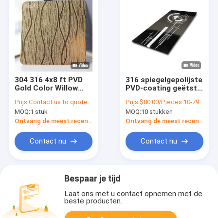
304 316 4x8 ft PVD
316 spiegelgepolijste
Gold Color Willow
PVD-coating geëtste
Strip Pattern Geëtst
roestvrijstalen plaat
Prijs:
Contact us to quote
Prijs:
$80.00/Pieces 10-79 Pieces
Decoratief roestvrij
voor liftdeurpanelen
MOQ:
1 stuk
MOQ:
10 stukken
staal plaat
Ontvang de meest recente Prijs
Ontvang de meest recente Prijs
Contact nu
Contact nu
Bespaar je tijd
Laat ons met u contact opnemen met de
beste producten.