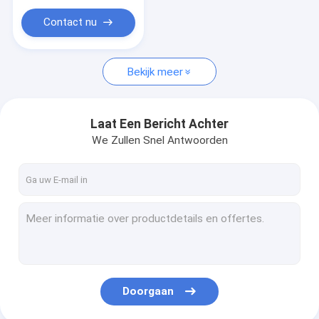
anti-krassplaat van roestvrij staal
Contact nu
Geperforeerd Roestvrij staalblad
Roestvrij staal Geruite Plaat
Bekijk meer
De Tegel van het roestvrij staalmozaïek
Laat Een Bericht Achter
De Versiering van de roestvrij staaltegel
We Zullen Snel Antwoorden
Koudgewalste Roestvrij staalrol
Koudgewalst Roestvrij staalblad
Roestvrij staalstrook
De Rol van het kleurenroestvrije staal
Doorgaan