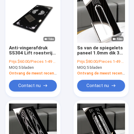
Anti-vingerafdruk
Ss van de spiegelets
SS304 Lift roestvrij
paneel 1.0mm dik 316
staal blad 48″x120″
roestvrij staal 4 x 8
Prijs:
$60.00/Pieces 1-49 Pieces
Prijs:
$80.00/Pieces 1-49 Pieces
van de liftdeur bladen
MOQ:
5 bladen
MOQ:
5 bladen
Ontvang de meest recente Prijs
Ontvang de meest recente Prijs
Contact nu
Contact nu
Thuis
Producten
Videos