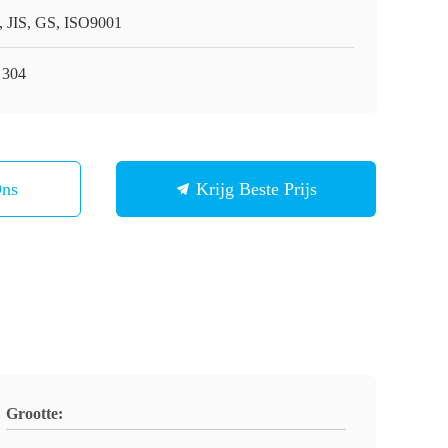
, JIS, GS, ISO9001
 304
Ons
Krijg Beste Prijs
Grootte: