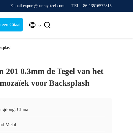
E-mail export@sunraysteel.com
TEL.: 86-13516572815


 een Citaat
ksplash
 201 0.3mm de Tegel van het
almozaïek voor Backsplash
ngdong, China
nd Metal