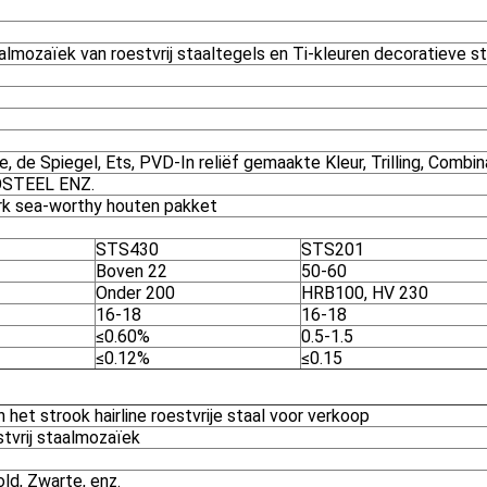
aalmozaïek van roestvrij staaltegels en Ti-kleuren decoratieve s
, de Spiegel, Ets, PVD-In reliëf gemaakte Kleur, Trilling, Combina
OSTEEL ENZ.
k sea-worthy houten pakket
STS430
STS201
Boven 22
50-60
Onder 200
HRB100, HV 230
16-18
16-18
≤0.60%
0.5-1.5
≤0.12%
≤0.15
het strook hairline roestvrije staal voor verkoop
tvrij staalmozaïek
ld, Zwarte, enz.