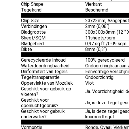
Chip Shape
Vierkant
Tegelrand
Beschermd
Chip Size
23x23mm, Aangepas
Verbindingen
2mm (0,08“)
Bladgrootte
300x300x8mm (12 " X1
Sheet/SQM
11sheets/sqm
Bladgebied
0,97 sq.ft /0.09 sqm
Dikte
8mm (0,3“)
Gerecycleerde Inhoud
100% gerecycleerd
Waterdoordringbaarheid
Ondoordringbaar aan 
Uniformiteit van tegels
Eenvormige verschijn
Tegeltransparantie
Ondoorzichtig
Oppervlakte van Mozaïek
Vlot
Geschikt voor gebruik op
Ja. Voorzichtigheid: 
vloeren?
Geschikt voor
Ja, is deze tegel ges
openluchtgebruik?
Geschikt voor gebruik
Ja, is deze tegel ges
onderwater?
kuuroordtegel
Vormoptie
Ronde, Ovaal, Vierkan