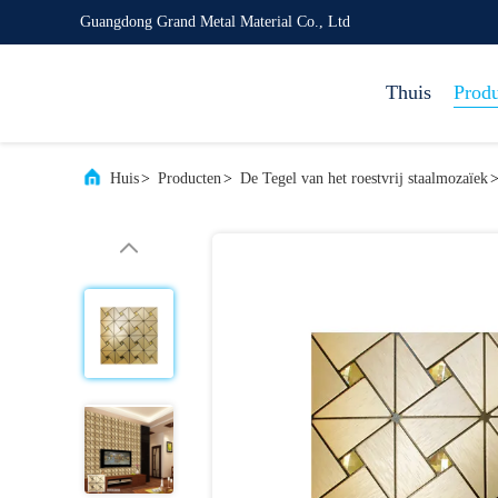
Guangdong Grand Metal Material Co., Ltd
Thuis
Prod
Huis
>
Producten
>
De Tegel van het roestvrij staalmozaïek