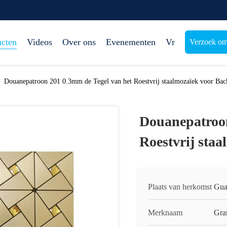
ucten
Videos
Over ons
Evenementen
Vr
Verzoek om
>
Douanepatroon 201 0.3mm de Tegel van het Roestvrij staalmozaïek voor Bac
Douanepatroon
Roestvrij sta
Plaats van herkomst
Gua
Merknaam
Gra