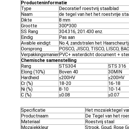
Producteninformatie
Type
Decoratief roestvrij staalblad
Naam
de tegel van het het roestvrije st
Dikte
8 mm
Grootte
300*300
SS Rang
304.316, 201.430 enz.
Eindig
Pas aan
Avaible eindigt
No.4, zandstralen het Haarscheurtje
Oorsprong
POSCO, JISCO, TISCO, LISCO, BA
Verpakkingsmanier
PVC+ waterdicht document + ster
Chemische samenstelling
Rang
STS304
STS 316
Elong (10%)
Boven 40
30MIN
Hardheid
≤200HV
≤200HV
Cr (%)
18-20
16-18
Ni (%)
8-10
10-14
C (%)
≤0.08
≤0.07
Specificatie
Het mozaïektegel van 
Productnaam
De Tegel van het roes
Materiaal
Roestvrij staal
Mozaïekkleur
Strook, Goud, Rose Go