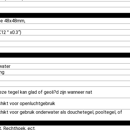
te 48x48mm,
2 " x0.3“)
water
ing
deze tegel kan glad of geoli?d zijn wanneer nat
chikt voor openluchtgebruik
chikt voor gebruik onderwater als douchetegel, pooltegel, of
t, Rechthoek, ect.