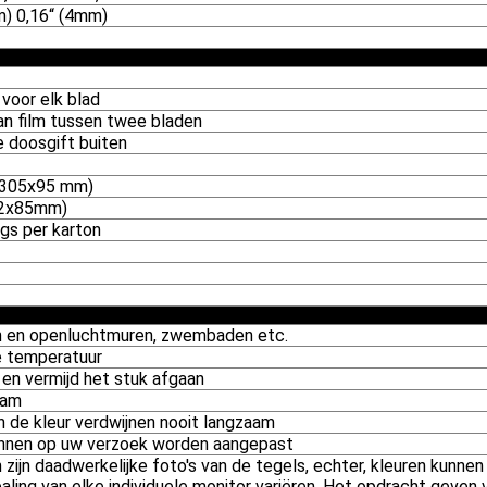
m) 0,16“ (4mm)
 voor elk blad
n film tussen twee bladen
e doosgift buiten
5x305x95 mm)
102x85mm)
kgs per karton
en en openluchtmuren, zwembaden etc.
e temperatuur
 en vermijd het stuk afgaan
aam
n de kleur verdwijnen nooit langzaam
unnen op uw verzoek worden aangepast
ijn daadwerkelijke foto's van de tegels, echter, kleuren kunnen
ling van elke individuele monitor variëren. Het opdracht geven 