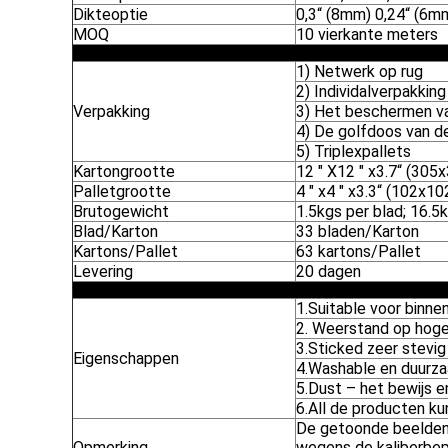
Dikteoptie
0,3“ (8mm) 0,24“ (6m
MOQ
10 vierkante meters
1) Netwerk op rug
2) Individalverpakking
Verpakking
3) Het beschermen va
4) De golfdoos van d
5) Triplexpallets
Kartongrootte
12 " X12 " x3.7“ (30
Palletgrootte
4 " x4 " x3.3“ (102x
Brutogewicht
1.5kgs per blad; 16.5
Blad/Karton
33 bladen/Karton
Kartons/Pallet
63 kartons/Pallet
Levering
20 dagen
1.Suitable voor binn
2. Weerstand op hog
3.Sticked zeer stevig
Eigenschappen
4.Washable en duurz
5.Dust – het bewijs e
6.All de producten k
De getoonde beelden z
Opmerking
wegens de kaliberbepa