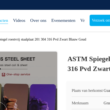
ucten
Videos
Over ons
Evenementen
Vr
Verzoek om
egel roestvrij staalplaat 201 304 316 Pvd Zwart Blauw Goud
ASTM Spiegel r
316 Pvd Zwar
Plaats van herkomst
Gua
Merknaam
Gra