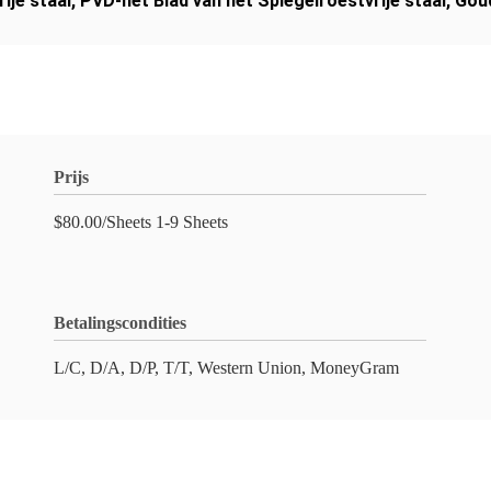
ije staal
,
PVD-het Blad van het Spiegelroestvrije staal
,
Goud
Prijs
$80.00/Sheets 1-9 Sheets
Betalingscondities
L/C, D/A, D/P, T/T, Western Union, MoneyGram