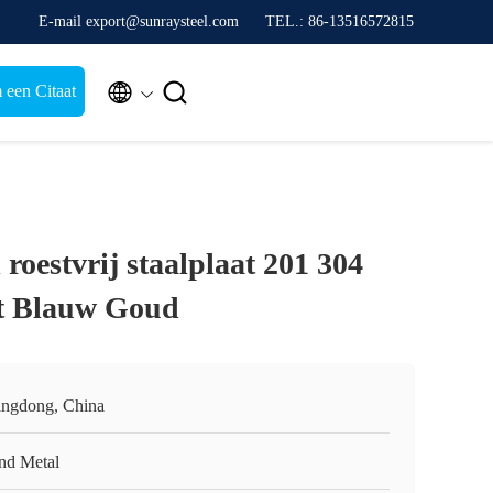
E-mail export@sunraysteel.com
TEL.: 86-13516572815


 een Citaat
oestvrij staalplaat 201 304
t Blauw Goud
ngdong, China
nd Metal