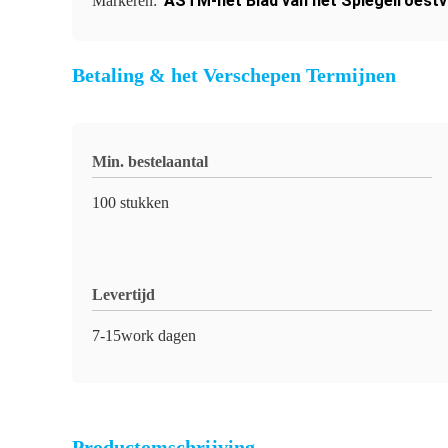
ASTM-het Blad van het Spiegelroestvr
Markeren:
Betaling & het Verschepen Termijnen
Min. bestelaantal
100 stukken
Levertijd
7-15work dagen
Productomschrijving