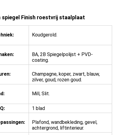
iegel Finish roestvrij staalplaat
hniek:
Koudgerold.
maken:
BA, 2B Spiegelpolijst + PVD-
coating.
uren:
Champagne, koper, zwart, blauw,
zilver, goud, rozen goud.
d:
Mill, Slit.
Q:
1 blad
passingen:
Plafond, wandbekleding, gevel,
achtergrond, liftinterieur.