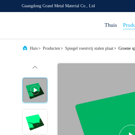
Guangdong Grand Metal Material Co., Ltd
Thuis
Prod
Huis
>
Producten
>
Spiegel roestvrij stalen plaat
>
Groene sp