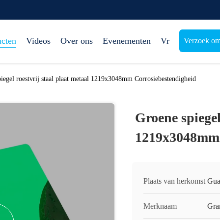
ucten
Videos
Over ons
Evenementen
Vr
Verzoek om
iegel roestvrij staal plaat metaal 1219x3048mm Corrosiebestendigheid
Groene spiegel
1219x3048mm 
Plaats van herkomst
Gua
Merknaam
Gra