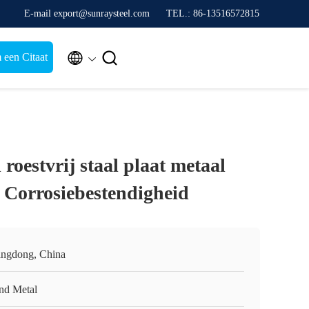
E-mail export@sunraysteel.com
TEL.: 86-13516572815


 een Citaat
 roestvrij staal plaat metaal
Corrosiebestendigheid
ngdong, China
nd Metal