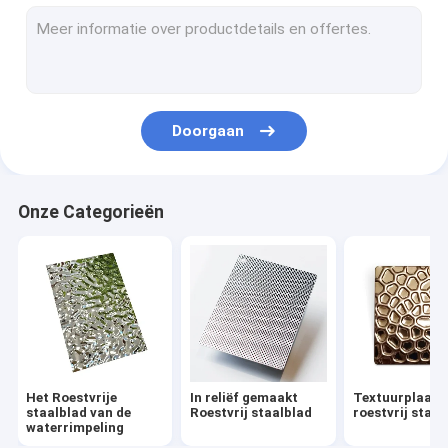
In reliëf gemaakt Roestvrij staalblad
Textuurplaat van roestvrij staal
Geëtste roestvrijstalen plaat
Doorgaan
Oude roestvrij staalplaat
Geborsteld Roestvrij staalblad
Onze Categorieën
Spiegel roestvrij stalen plaat
Gehamerd Roestvrij staalblad
Gelamineerd Roestvrij staalblad
Poetspatroon roestvrij staalplaat
Het Roestvrije
In reliëf gemaakt
Textuurplaat 
Anti-vingerafdruk roestvrij staalplaat
staalblad van de
Roestvrij staalblad
roestvrij staal
waterrimpeling