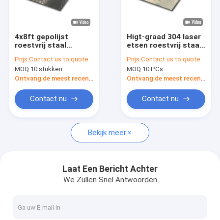
Over ons
Fabrieksreis
4x8ft gepolijst
Higt-graad 304 laser
roestvrij staal
etsen roestvrij staal
Kwaliteitscontrole
Textuur 304 316
plaat PVD gouden
Prijs:
Contact us to quote
Prijs:
Contact us to quote
Spiegel Afwerking 3D
kleur met vierkant
MOQ:
10 stukken
MOQ:
10 PCs
Art Decoration
patroon roestvrij
Contacteer ons
Patroon Roestvrij
staal 3d textuur
Ontvang de meest recente Prijs
Ontvang de meest recente Prijs
staal plaat
nieuws
Contact nu
Contact nu
Alle Gevallen
Bekijk meer
Vraag een offerte aan
VR
Laat Een Bericht Achter
We Zullen Snel Antwoorden
Het Roestvrije staalblad van de waterrimpeling