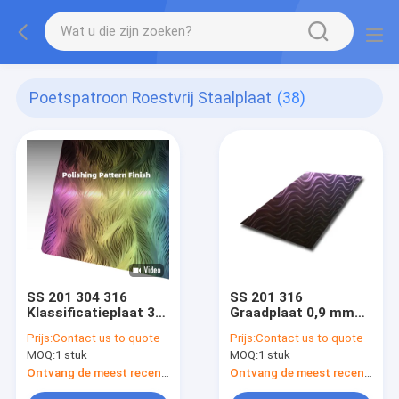
Poetspatroon Roestvrij Staalplaat
(38)
SS 201 304 316
SS 201 316
Klassificatieplaat 3D
Graadplaat 0,9 mm
Laser textuur Kleur
Dikke 3D-
Prijs:
Contact us to quote
Prijs:
Contact us to quote
roestvrij staal plaat
laser/gepolijste
MOQ:
1 stuk
MOQ:
1 stuk
Gepolijst patroon
geïmprimeerde
metaal plaat
textuur roestvrij
Ontvang de meest recente Prijs
Ontvang de meest recente Prijs
staalplaat voor