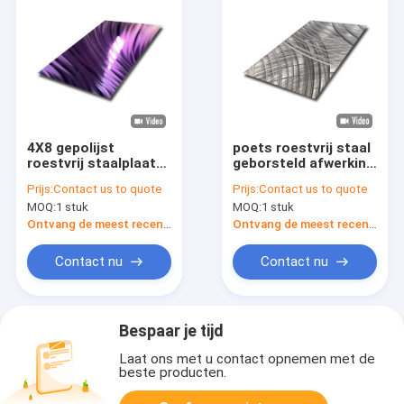
4X8 gepolijst
poets roestvrij staal
roestvrij staalplaat
geborsteld afwerking
304 spiegellaser met
etsen patroon
Prijs:
Contact us to quote
Prijs:
Contact us to quote
kleurpatroon 3d
laserproces voor
MOQ:
1 stuk
MOQ:
1 stuk
gegolfde metaalplaat
eetkamer/muurdecoratie
textuur
voor woonkamer
Ontvang de meest recente Prijs
Ontvang de meest recente Prijs
Contact nu
Contact nu
Bespaar je tijd
Laat ons met u contact opnemen met de
beste producten.