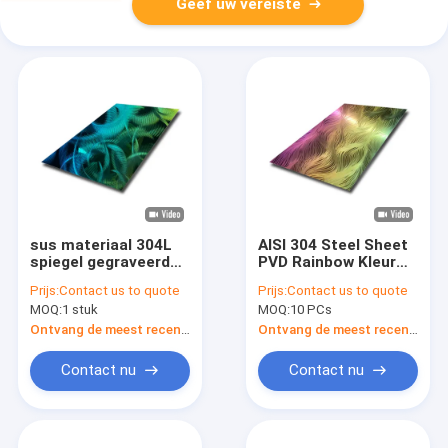
Geef uw vereiste
sus materiaal 304L
AISI 304 Steel Sheet
spiegel gegraveerd
PVD Rainbow Kleur
gepolijst 3D patroon
gepolijst roestvrij
Prijs:
Contact us to quote
Prijs:
Contact us to quote
roestvrij staal voor
staal textuur 3d
MOQ:
1 stuk
MOQ:
10 PCs
decoratieve
decoratieve
muurkunst
wandpanelen
Ontvang de meest recente Prijs
Ontvang de meest recente Prijs
Contact nu
Contact nu