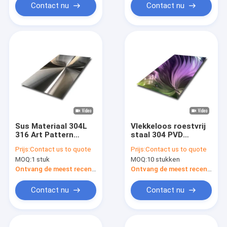
decoratieve
Contact nu
Contact nu
wandpanelen
Sus Materiaal 304L
Vlekkeloos roestvrij
316 Art Pattern
staal 304 PVD
Design laser
gekleurde roestvrij
Prijs:
Contact us to quote
Prijs:
Contact us to quote
gesneden roestvrij
staal textuur
MOQ:
1 stuk
MOQ:
10 stukken
staal Gravure
gepolijst SS-plaat
Afwerking 1,1 mm
voor
Ontvang de meest recente Prijs
Ontvang de meest recente Prijs
Dikke SS-staalplaat
wandpaneeldecoratie
Contact nu
Contact nu