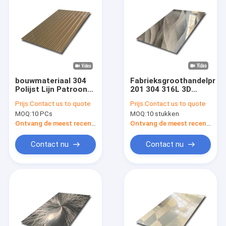
bouwmateriaal 304
Fabrieksgroothandelprijs
Polijst Lijn Patroon
201 304 316L 3D
goud roestvrij staal
Patroon gepolijst
Prijs:
Contact us to quote
Prijs:
Contact us to quote
textuur decoratieve
roestvrijstalen plaat
MOQ:
10 PCs
MOQ:
10 stukken
metalen
gesneden op maat
wandpanelen
Ontvang de meest recente Prijs
Ontvang de meest recente Prijs
Contact nu
Contact nu
Thuis
Producten
Videos