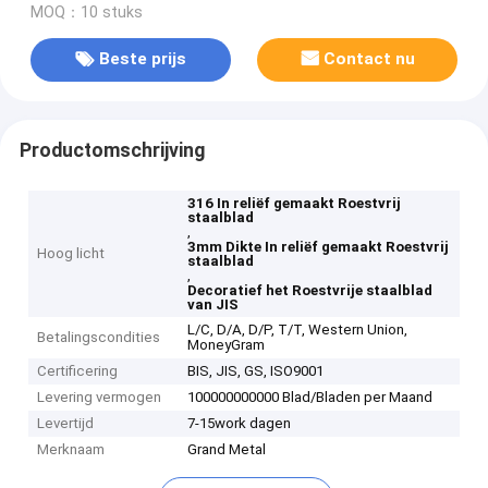
MOQ：10 stuks
Beste prijs
Contact nu
Productomschrijving
316 In reliëf gemaakt Roestvrij
staalblad
,
3mm Dikte In reliëf gemaakt Roestvrij
Hoog licht
staalblad
,
Decoratief het Roestvrije staalblad
van JIS
L/C, D/A, D/P, T/T, Western Union,
Betalingscondities
MoneyGram
Certificering
BIS, JIS, GS, ISO9001
Levering vermogen
100000000000 Blad/Bladen per Maand
Levertijd
7-15work dagen
Merknaam
Grand Metal