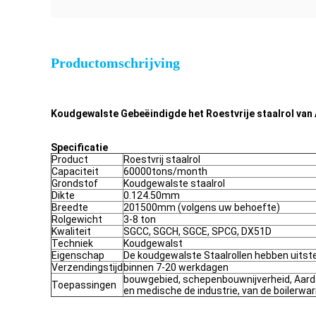
Productomschrijving
Koudgewalste Gebeëindigde het Roestvrije staalrol van 
Specificatie
Product
Roestvrij staalrol
Capaciteit
60000tons/month
Grondstof
Koudgewalste staalrol
Dikte
0.124.50mm
Breedte
201500mm (volgens uw behoefte)
Rolgewicht
3-8 ton
Kwaliteit
SGCC, SGCH, SGCE, SPCG, DX51D
Techniek
Koudgewalst
Eigenschap
De koudgewalste Staalrollen hebben uitst
Verzendingstijd
binnen 7-20 werkdagen
bouwgebied, schepenbouwnijverheid, Aardol
Toepassingen
en medische de industrie, van de boilerw