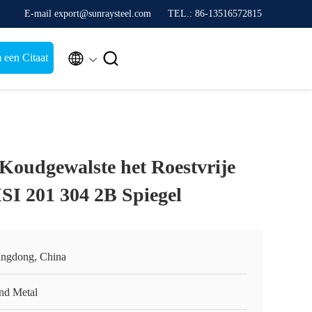
E-mail export@sunraysteel.com
TEL.: 86-13516572815


 een Citaat
Koudgewalste het Roestvrije
ISI 201 304 2B Spiegel
ngdong, China
nd Metal