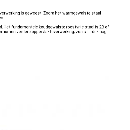
re verwerking is geweest. Zodra het warmgewalste staal
en.
l. Het fundamentele koudgewalste roestvrije staal is 2B of
ndernomen verdere oppervlakteverwerking, zoals Ti-deklaag