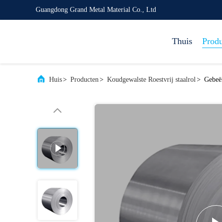
Guangdong Grand Metal Material Co., Ltd
Thuis
Prod
Huis
>
Producten
>
Koudgewalste Roestvrij staalrol
>
Gebeëi