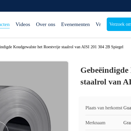
ucten
Videos
Over ons
Evenementen
Vr
Verzoek om
ndigde Koudgewalste het Roestvrije staalrol van AISI 201 304 2B Spiegel
Gebeëindigde 
staalrol van A
Plaats van herkomst
Gua
Merknaam
Gra