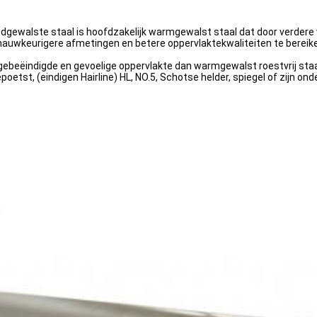
koudgewalste staal is hoofdzakelijk warmgewalst staal dat door verde
 nauwkeurigere afmetingen en betere oppervlaktekwaliteiten te bereik
 gebeëindigde en gevoelige oppervlakte dan warmgewalst roestvrij staa
tst, (eindigen Hairline) HL, NO.5, Schotse helder, spiegel of zijn o