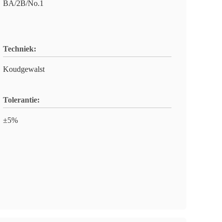
BA/2B/No.1
Techniek:
Koudgewalst
Tolerantie:
±5%