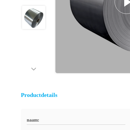
Productdetails
naam: