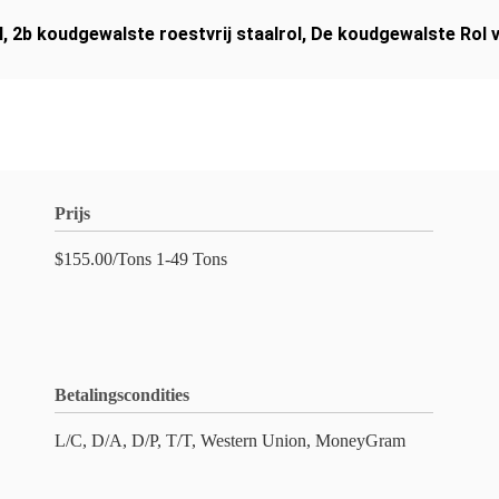
l
,
2b koudgewalste roestvrij staalrol
,
De koudgewalste Rol v
Prijs
$155.00/Tons 1-49 Tons
Betalingscondities
L/C, D/A, D/P, T/T, Western Union, MoneyGram