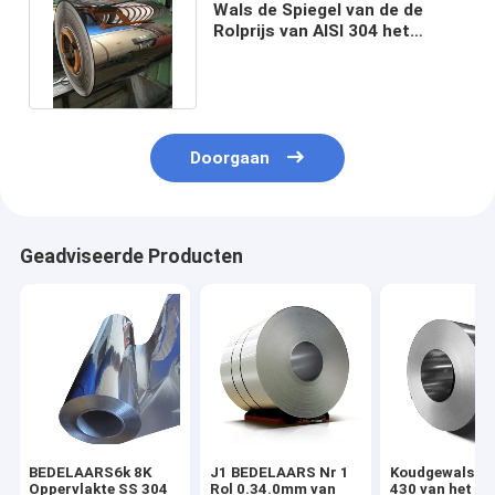
Wals de Spiegel van de de
Rolprijs van AISI 304 het
Eindigen Roestvrij staalrol
koud
Doorgaan
Geadviseerde Producten
BEDELAARS6k 8K
J1 BEDELAARS Nr 1
Koudgewalste 
Oppervlakte SS 304
Rol 0.34.0mm van
430 van het he