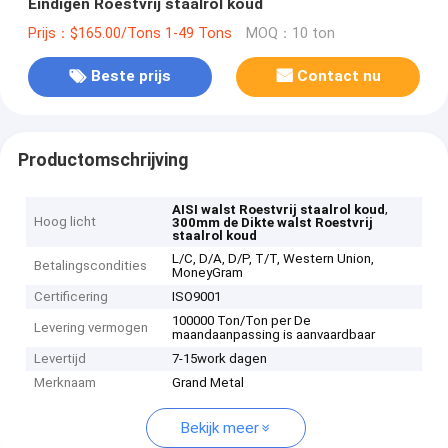
Eindigen Roestvrij staalrol koud
Prijs：$165.00/Tons 1-49 Tons
MOQ：10 ton
Beste prijs
Contact nu
Productomschrijving
,
AISI walst Roestvrij staalrol koud
Hoog licht
300mm de Dikte walst Roestvrij
staalrol koud
L/C, D/A, D/P, T/T, Western Union,
Betalingscondities
MoneyGram
Certificering
ISO9001
100000 Ton/Ton per De
Levering vermogen
maandaanpassing is aanvaardbaar
Levertijd
7-15work dagen
Merknaam
Grand Metal
Bekijk meer