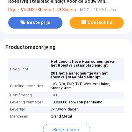
Roestvrij staalblad eindigt voor de Bouw van
Decoratie
Prijs：$150.00/Sheets 1-49 Sheets
MOQ：100 Stukken
Beste prijs
Contact nu
Productomschrijving
Het decoratieve Haarscheurtje van
het Roestvrij staalblad eindigt
Hoog licht
,
201 het Haarscheurtje van het
roestvrij staalblad eindigt
L/C, D/A, D/P, T/T, Western Union,
Betalingscondities
MoneyGram
Certificering
ISO
Levering vermogen
10000000 Ton/Ton per Maand
Levertijd
7-15work dagen
Merknaam
Grand Metal
Bekijk meer